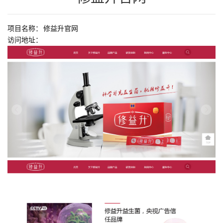
高端定制网站
项目名称：
修益升官网
访问地址：