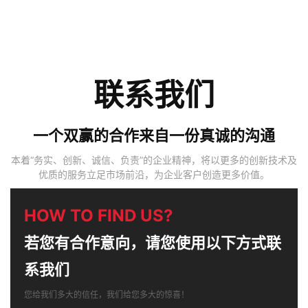
联系我们
一个双赢的合作来自一份真诚的沟通
本着“务实、创新、诚信、负责”的企业精神，将以更多的创新技术及
优质的服务立足市场前沿，为企业客户创造更多价值。
HOW TO FIND US?
若您有合作意向，请您使用以下方式联
系我们
您给我们多大的信任，我们给您多大的惊喜！