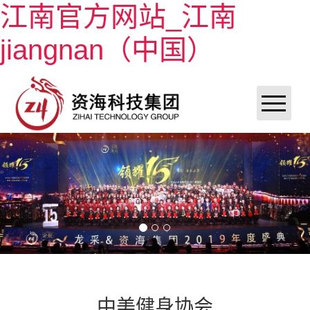
江南官方网站_江南
jiangnan（中国）
江南官方网站_江南jiangnan（中国）
关于资海
新闻动态
案例展示
联系我们
小程序定制开发
资海分销系统
APP定制开发
中美健身协会